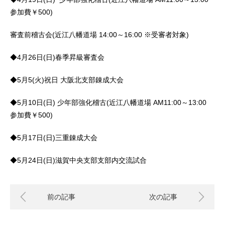
参加費￥
500)
審査前稽古会
(
近江八幡道場
14:00
～
16:00
※
受審者対象
)
◆
4
月
26
日
(
日
)
春季昇級審査会
◆
5
月
5(
火
)
祝日
大阪北支部錬成大会
◆
5
月
10
日
(
日
)
少年部強化稽古
(
近江八幡道場
AM11:00
～
13:00
参加費￥
500)
◆
5
月
17
日
(
日
)
三重錬成大会
◆
5
月
24
日
(
日
)
滋賀中央支部支部内交流試合
前の記事
次の記事