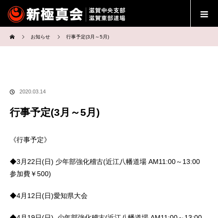
ホーム
お知らせ
行事予定(3月～5月)
2020.03.14
行事予定(3月～5月)
《行事予定》
◆
3
月
22
日
(
日
)
少年部強化稽古
(
近江八幡道場
AM11:00
～
13:00
参加費￥
500)
◆
4
月
12
日
(
日
)
愛知県大会
◆
4
月
19
日
(
日
)
少年部強化稽古
(
近江八幡道場
AM11:00
～
13:00