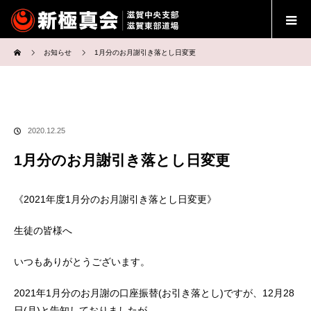
ホーム
お知らせ
1月分のお月謝引き落とし日変更
2020.12.25
1月分のお月謝引き落とし日変更
《
2021
年度
1
月分のお月謝引き落とし日変更》
生徒の皆様へ
いつもありがとうございます。
2021
年
1
月分のお月謝の口座振替
(
お引き落とし
)
ですが、
12
月
28
日
(
月
)
と告知しておりましたが、