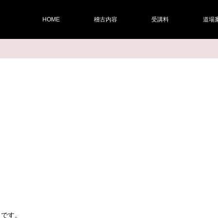
HOME
稽古内容
受講料
道場
きです。