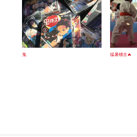
鬼
猛暑稽古🔥